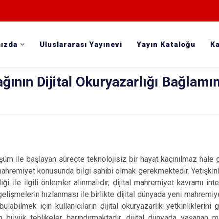
ızda
Uluslararası Yayınevi
Yayın Kataloğu
Ka
ğının Dijital Okuryazarlığı Bağlam
üşüm ile başlayan süreçte teknolojisiz bir hayat kaçınılmaz hale
l mahremiyet konusunda bilgi sahibi olmak gerekmektedir. Yetişkinle
liği ile ilgili önlemler alınmalıdır, dijital mahremiyet kavramı in
gelişmelerin hızlanması ile birlikte dijital dünyada yeni mahremi
ulabilmek için kullanıcıların dijital okuryazarlık yetkinliklerini 
n büyük tehlikeler barındırmaktadır, dijital dünyada yaşanan ma