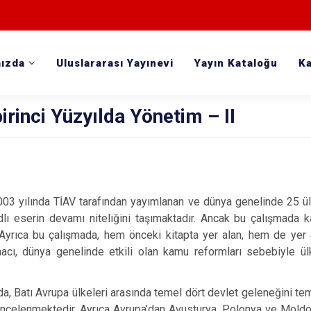
ızda
Uluslararası Yayınevi
Yayın Kataloğu
Ka
irinci Yüzyılda Yönetim – II
003 yılında TİAV tarafından yayımlanan ve dünya genelinde 25 ülk
dlı eserin devamı niteliğini taşımaktadır. Ancak bu çalışmada 
. Ayrıca bu çalışmada, hem önceki kitapta yer alan, hem de yer 
acı, dünya genelinde etkili olan kamu reformları sebebiyle ülk
a, Batı Avrupa ülkeleri arasında temel dört devlet geleneğini te
incelenmektedir. Ayrıca Avrupa’dan Avusturya, Polonya ve Moldov