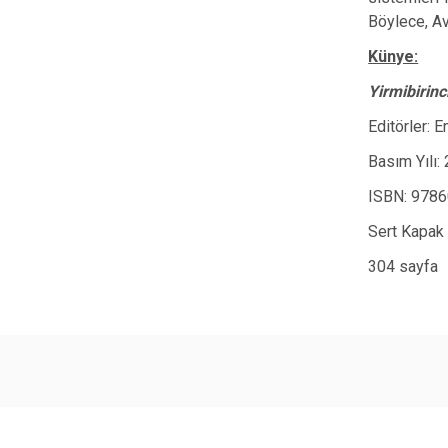
Böylece, Av
Künye:
Yirmibirinc
Editörler:
Basım Yılı:
ISBN: 978
Sert Kapak
304 sayfa