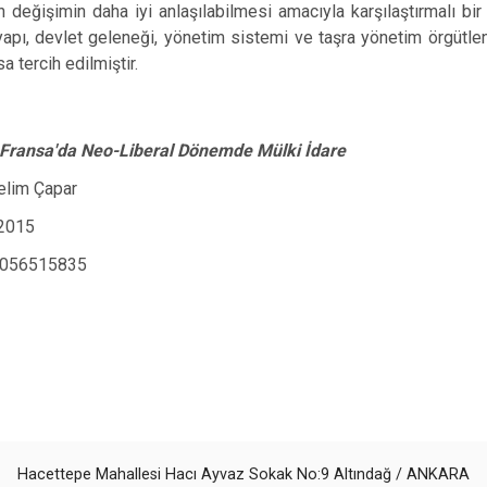
n değişimin daha iyi anlaşılabilmesi amacıyla karşılaştırmalı bir
apı, devlet geleneği, yönetim sistemi ve taşra yönetim örgütlen
a tercih edilmiştir.
 Fransa'da Neo-Liberal Dönemde Mülki İdare
Selim Çapar
 2015
6056515835
Hacettepe Mahallesi Hacı Ayvaz Sokak No:9 Altındağ / ANKARA