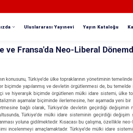
ızda
Uluslararası Yayınevi
Yayın Kataloğu
Ka
ye ve Fransa'da Neo-Liberal Dönemd
ın konusunu, Türkiye’de ülke topraklarının yönetiminin temelinde 
ter biçimde yapılanmış ve devletin örgütlenmesi de, bu temelde inş
i ve hiyerarşik biçimde örgütlenen mülki idare sistemi, ülke t
talizmin aşamalar biçiminde ilerlemesine, her aşamada yeni bir 
tmesine bağlı olarak, Türkiye’de devletin geçirdiği değişimin m
tusunda, Türkiye’de mülki idare sisteminin geçirdiği değişim s
klanması yoluna gidilmektedir. Kısacası bu çalışma, özellikle ne
imi incelenmeyi amaçlamaktadır. Türkiye’de mülki idare sistemin