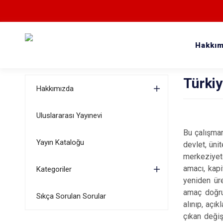
Hakkım
Türki
Hakkımızda
Uluslararası Yayınevi
Bu çalışman
Yayın Kataloğu
devlet, üni
merkeziyetç
amacı, kapi
Kategoriler
yeniden üre
amaç doğrul
Sıkça Sorulan Sorular
alınıp, açı
çıkan değiş