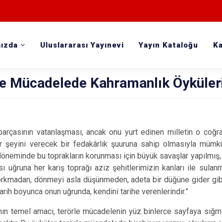
ızda
Uluslararası Yayınevi
Yayın Kataloğu
Ka
le Mücadelede Kahramanlık Öyküler
 parçasının vatanlaşması, ancak onu yurt edinen milletin o co
r şeyini verecek bir fedakârlık şuuruna sahip olmasıyla mümkü
 döneminde bu toprakların korunması için büyük savaşlar yapılmış
ı uğruna her karış toprağı aziz şehitlerimizin kanları ile sulanmış
kmadan, dönmeyi asla düşünmeden, adeta bir düğüne gider gibi c
tarih boyunca onun uğrunda, kendini tarihe verenlerindir.”
ın temel amacı, terörle mücadelenin yüz binlerce sayfaya sığma