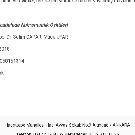
aktır. Bu öyküler, terörle mücadelede birebir yaşanmış olayların 
cadelede Kahramanlık Öyküleri
 Doç. Dr. Selim ÇAPAR, Müge UYAR
 2018
6058151314
ak
Hacettepe Mahallesi Hacı Ayvaz Sokak No:9 Altındağ / ANKARA
Telefon: 0312 417 60 32 Belgegeçer: 0312 311 11 86