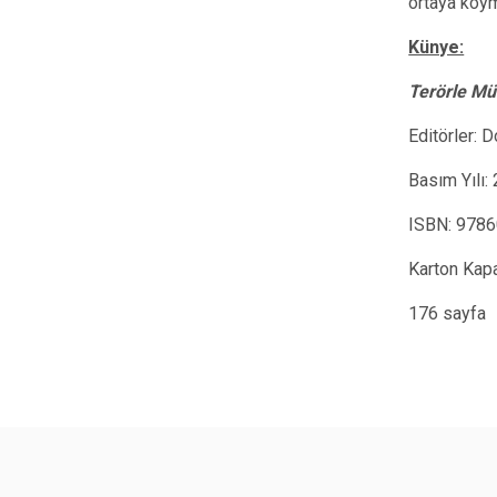
ortaya koym
Künye:
Terörle Mü
Editörler:
Basım Yılı:
ISBN: 978
Karton Kap
176 sayfa