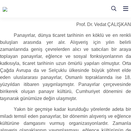
Prof. Dr. Vedat ÇALIŞKAN
Panayırlar, dünya ticaret tarihinin en köklü ve en renkli
buluşları arasında yer alır. Alışveriş için yılın belirli
zamanlarında geniş çevrelerden alıcı ve satıcıları bir araya
toplayan panayırlar, eğlence ve sosyal fonksiyonlarının da
katkısıyla, ticaret tarihinin uzun ömürlü yapıları olmuştur. Orta
Çağda Avrupa da ve Selçuklu ülkesinde büyük şöhret elde
eden uluslararası panayırlar, Osmanlı topraklarında ise 18.
yüzyıldan itibaren yaygınlaşmıştır. Panayırlar çerçevesinde
birikerek oluşan panayır kültürü, Cumhuriyet dönemini de
taşınarak günümüze değin ulaşmıştır.
Yakın bir geçmişe kadar kurulduğu yörelerde adeta bir
miladı temsil eden panayırlar, bir dönemin alışveriş ve eğlence
kültürüne damgasını vurmuş organizasyonlardır. Zamanla
alışveriş olanaklarının yaygınlaşması, eğlence kültürünün de