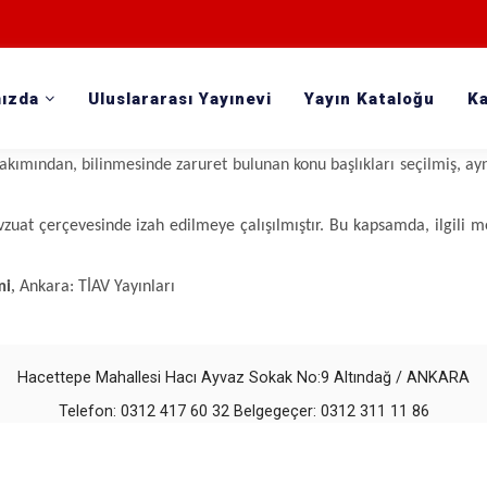
ızda
Uluslararası Yayınevi
Yayın Kataloğu
Ka
gun bir parsele dönüşmesine kadar olan sürec, parsel üzerinde inşaa
veya hangi kurumlar tarafından yapıldığı mevzuat çerçevesinde izâh ed
kımından, bilinmesinde zaruret bulunan konu başlıkları seçilmiş, ayn
vzuat çerçevesinde izah edilmeye çalışılmıştır. Bu kapsamda, ilgi
,
mi
Ankara: TİAV Yayınları
Hacettepe Mahallesi Hacı Ayvaz Sokak No:9 Altındağ / ANKARA
Telefon: 0312 417 60 32 Belgegeçer: 0312 311 11 86