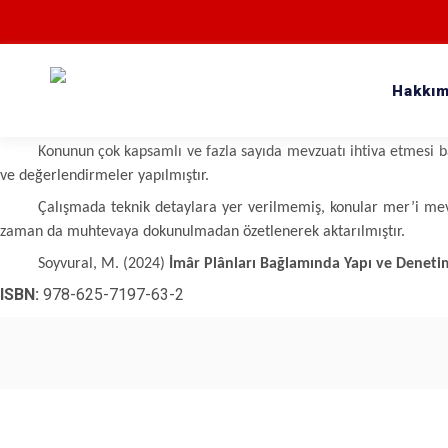
Hakkım
Bu kitapta, bir arazinin plânlanmasından yapının inşaasına uy
alınması, yapının inşaası ve bu süreçteki denetimin nasıl ve kimler 
Konunun çok kapsamlı ve fazla sayıda mevzuatı ihtiva etmesi ba
ve değerlendirmeler yapılmıştır.
Çalışmada teknik detaylara yer verilmemiş, konular mer’i me
zaman da muhtevaya dokunulmadan özetlenerek aktarılmıştır.
Soyvural, M. (2024)
İmâr Plânları Bağlamında Yapı ve Deneti
ISBN:
978-625-7197-63-2