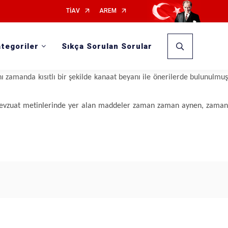
TİAV
AREM
Muhittin SOYVURAL
tegoriler
Sıkça Sorulan Sorular
 edilmesi düşünülen yapıya ilişkin projelendirme ve yapı ruhsatının
ilmektedir.
ı zamanda kısıtlı bir şekilde kanaat beyanı ile önerilerde bulunulmuş
li mevzuat metinlerinde yer alan maddeler zaman zaman aynen, zaman