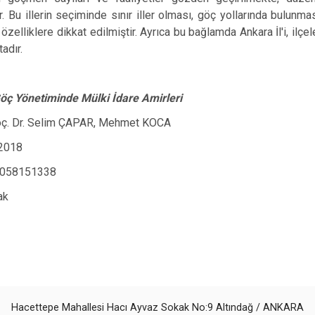
r. Bu illerin seçiminde sınır iller olması, göç yollarında bulu
özelliklere dikkat edilmiştir. Ayrıca bu bağlamda Ankara İl'i, ilçel
adır.
öç Yönetiminde Mülki İdare Amirleri
Doç. Dr. Selim ÇAPAR, Mehmet KOCA
 2018
058151338
ak
Hacettepe Mahallesi Hacı Ayvaz Sokak No:9 Altındağ / ANKARA