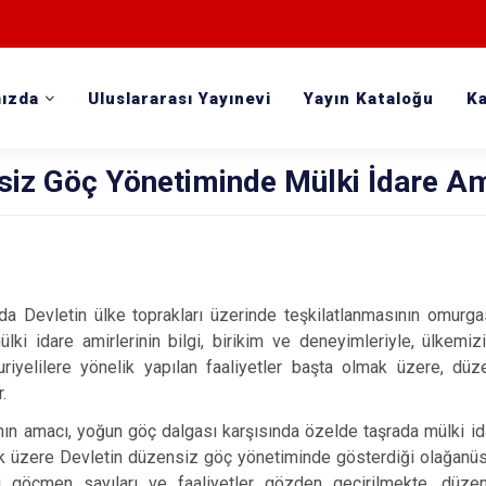
ızda
Uluslararası Yayınevi
Yayın Kataloğu
Ka
iz Göç Yönetiminde Mülki İdare Am
a Devletin ülke toprakları üzerinde teşkilatlanmasının omurgas
lki idare amirlerinin bilgi, birikim ve deneyimleriyle, ülkem
Suriyelilere yönelik yapılan faaliyetler başta olmak üzere, dü
.
ın amacı, yoğun göç dalgası karşısında özelde taşrada mülki id
 üzere Devletin düzensiz göç yönetiminde gösterdiği olağanüst
i göçmen sayıları ve faaliyetler gözden geçirilmekte, düzens