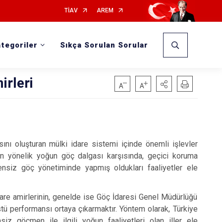
TİAV
AREM
tegoriler
Sıkça Sorulan Sorular
irleri
ını oluşturan mülki idare sistemi içinde önemli işlevler
izin yönelik yoğun göç dalgası karşısında, geçici koruma
zensiz göç yönetiminde yapmış oldukları faaliyetler ele
are amirlerinin, genelde ise Göç İdaresi Genel Müdürlüğü
ü performansı ortaya çıkarmaktır. Yöntem olarak, Türkiye
iz göçmen ile ilgili yoğun faaliyetleri olan iller ele